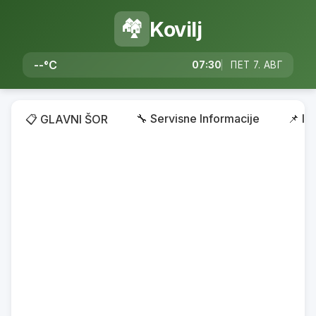
🏘️
Kovilj
--°C
07:30
ПЕТ 7. АВГ
🔧 Servisne Informacije
📌 In
📋 GLAVNI ŠOR