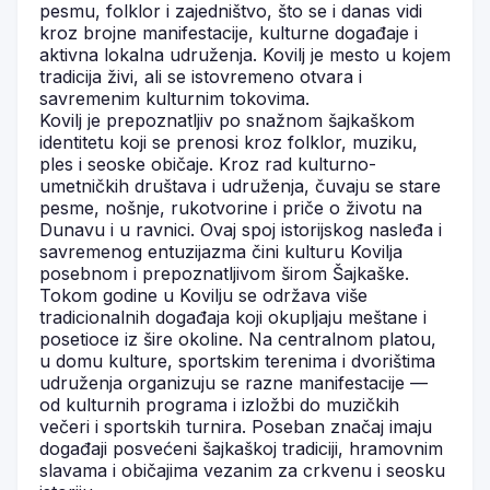
pesmu, folklor i zajedništvo, što se i danas vidi
kroz brojne manifestacije, kulturne događaje i
aktivna lokalna udruženja. Kovilj je mesto u kojem
tradicija živi, ali se istovremeno otvara i
savremenim kulturnim tokovima.
Kovilj je prepoznatljiv po snažnom šajkaškom
identitetu koji se prenosi kroz folklor, muziku,
ples i seoske običaje. Kroz rad kulturno-
umetničkih društava i udruženja, čuvaju se stare
pesme, nošnje, rukotvorine i priče o životu na
Dunavu i u ravnici. Ovaj spoj istorijskog nasleđa i
savremenog entuzijazma čini kulturu Kovilja
posebnom i prepoznatljivom širom Šajkaške.
Tokom godine u Kovilju se održava više
tradicionalnih događaja koji okupljaju meštane i
posetioce iz šire okoline. Na centralnom platou,
u domu kulture, sportskim terenima i dvorištima
udruženja organizuju se razne manifestacije —
od kulturnih programa i izložbi do muzičkih
večeri i sportskih turnira. Poseban značaj imaju
događaji posvećeni šajkaškoj tradiciji, hramovnim
slavama i običajima vezanim za crkvenu i seosku